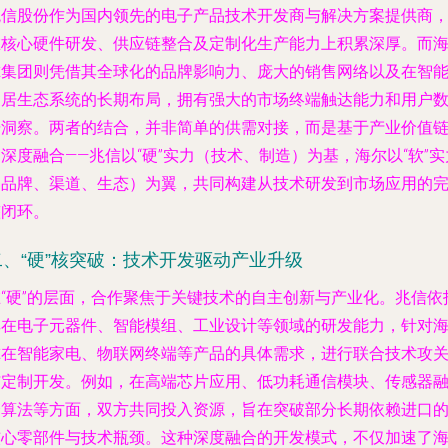
兆信股份作为国内领先的电子产品技术开发商与解决方案提供商
在核心硬件研发、供应链整合及定制化生产能力上积累深厚。而
尔集团则凭借其全球化的品牌影响力、庞大的销售网络以及在智
家居生态系统的长期布局，拥有强大的市场终端触达能力和用户
据洞察。两者的结合，并非简单的供需对接，而是基于产业价值
深度融合——兆信以“硬”实力（技术、制造）为基，海尔以“软”实
（品牌、渠道、生态）为翼，共同构建从技术研发到市场应用的
整闭环。
二、“硬”核突破：技术开发驱动产业升级
在“硬”的层面，合作聚焦于关键技术的自主创新与产业化。兆信依
其在电子元器件、智能模组、工业设计等领域的研发能力，针对
尔在智能家电、物联网终端等产品的具体需求，进行联合技术攻
与定制开发。例如，在高端芯片应用、低功耗通信模块、传感器
合算法等方面，双方共同投入资源，旨在突破部分长期依赖进口
核心零部件与技术瓶颈。这种深度融合的开发模式，不仅加速了