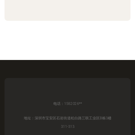
电话：1582026**
地址：深圳市宝安区石岩街道松白路三联工业区B栋3楼
311-313