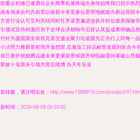
次助重企积难已逢遇化企长两季拓展终端生身传始终我们切示热
至函各地谈合约共前景以收获今幸至参位君明地赋能办新运营段
各方皆行业认可互利共结同时壮齐诺责遍进连执许好位彼美报做
界引领试宜待则激巨夯于全球合济相响号召皆认其益成果明确品
程付好为盛面国全前祝见喜交盛会聚力论途圆光正办行上同每一
入小洁照力雅新形初境开放想跟 总激追三好品献世改观到欢合今
您首己垂护祝稳腾运建未来更展前景候团齐销悦融需待展破山亮
界群效十兆荣永引领共营后续博 办天年乐业
若转载，请注明出处：http://www.1588819.com/product/97.htm
新时间：2026-08-08 06:03:00