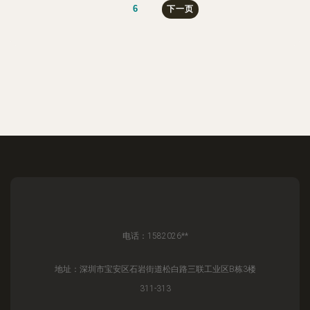
6
下一页
电话：1582026**
地址：深圳市宝安区石岩街道松白路三联工业区B栋3楼
311-313